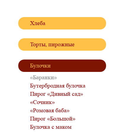
Хлеба
Торты, пирожные
Булочки
«Баранки»
Бутербродная булочка
Пирог «Дивный сад»
«Сочник»
«Ромовая баба»
Пирог «Большой»
Булочка с маком