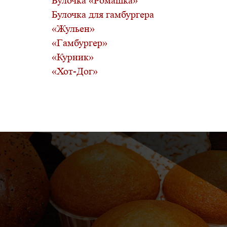
Булочка «Ромашка»
Булочка для гамбургера
«Жульен»
«Гамбургер»
«Курник»
«Хот-Дог»